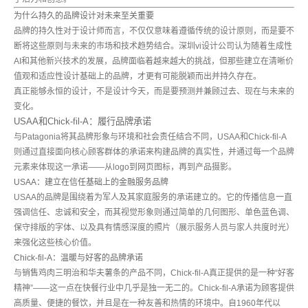
为什么持久的品牌设计对未来至关重要
品牌的持久性对于设计师而言，不仅仅意味着遵循传统的设计原则，而是要不
断将这些原则与未来的市场和技术趋势结合。深圳vi设计公司认为随着生成性
AI和其他新兴技术的发展，品牌面临着越来越大的挑战，但那些建立在清晰价
值观和适应性设计基础上的品牌，才更有可能脱颖而出并持久存在。
真正能够永恒的设计，不是设计今天，而是要预测并兼顾过去、现在与未来的
变化。
USAA和Chick-fil-A：履行品牌承诺
与Patagonia将其品牌形象与环境和社会责任结合不同，USAA和Chick-fil-A
则通过直接面向核心顾客群体的承诺来构建品牌的真实性，并通过每一个品牌
元素来体现这一承诺——从logo到网页图标，再到产品摄影。
USAA：建立在信任基础上的金融服务品牌
USAA的品牌是围绕着为军人及其家庭服务的承诺建立的。它的传播信息一直
强调信任、忠诚和安全，而其视觉形象则通过简单的几何图形、单色蓝色调、
保守排版的字体、以及具有情感深度的照片（展示服务人员与家人共度时光）
来强化这些核心价值。
Chick-fil-A：温暖与好客的品牌承诺
与销售鸡肉三明治和华夫薯条的产品不同，Chick-fil-A真正提供的是一种“好客
精神”——这一点在快餐行业中几乎是独一无二的。Chick-fil-A承诺为顾客提供
高质量、便捷的餐饮，并且是在一种友善和热情的环境中。自1960年代以