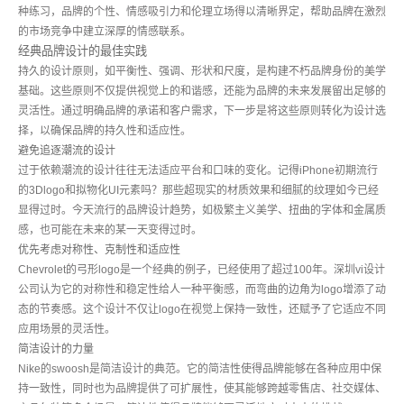
种练习，品牌的个性、情感吸引力和伦理立场得以清晰界定，帮助品牌在激烈
的市场竞争中建立深厚的情感联系。
经典品牌设计的最佳实践
持久的设计原则，如平衡性、强调、形状和尺度，是构建不朽品牌身份的美学
基础。这些原则不仅提供视觉上的和谐感，还能为品牌的未来发展留出足够的
灵活性。通过明确品牌的承诺和客户需求，下一步是将这些原则转化为设计选
择，以确保品牌的持久性和适应性。
避免追逐潮流的设计
过于依赖潮流的设计往往无法适应平台和口味的变化。记得iPhone初期流行
的3Dlogo和拟物化UI元素吗？那些超现实的材质效果和细腻的纹理如今已经
显得过时。今天流行的品牌设计趋势，如极繁主义美学、扭曲的字体和金属质
感，也可能在未来的某一天变得过时。
优先考虑对称性、克制性和适应性
Chevrolet的弓形logo是一个经典的例子，已经使用了超过100年。深圳vi设计
公司认为它的对称性和稳定性给人一种平衡感，而弯曲的边角为logo增添了动
态的节奏感。这个设计不仅让logo在视觉上保持一致性，还赋予了它适应不同
应用场景的灵活性。
简洁设计的力量
Nike的swoosh是简洁设计的典范。它的简洁性使得品牌能够在各种应用中保
持一致性，同时也为品牌提供了可扩展性，使其能够跨越零售店、社交媒体、