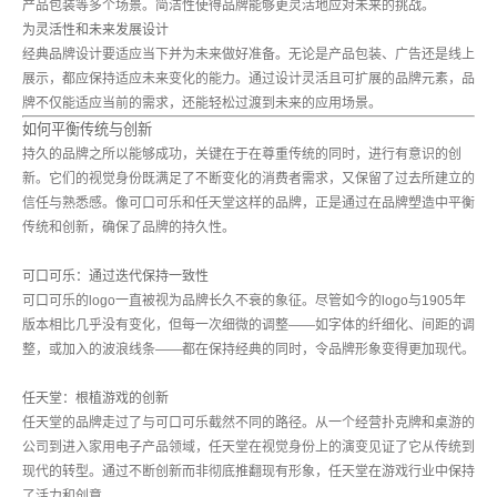
产品包装等多个场景。简洁性使得品牌能够更灵活地应对未来的挑战。
为灵活性和未来发展设计
经典品牌设计要适应当下并为未来做好准备。无论是产品包装、广告还是线上
展示，都应保持适应未来变化的能力。通过设计灵活且可扩展的品牌元素，品
牌不仅能适应当前的需求，还能轻松过渡到未来的应用场景。
如何平衡传统与创新
持久的品牌之所以能够成功，关键在于在尊重传统的同时，进行有意识的创
新。它们的视觉身份既满足了不断变化的消费者需求，又保留了过去所建立的
信任与熟悉感。像可口可乐和任天堂这样的品牌，正是通过在品牌塑造中平衡
传统和创新，确保了品牌的持久性。
可口可乐：通过迭代保持一致性
可口可乐的logo一直被视为品牌长久不衰的象征。尽管如今的logo与1905年
版本相比几乎没有变化，但每一次细微的调整——如字体的纤细化、间距的调
整，或加入的波浪线条——都在保持经典的同时，令品牌形象变得更加现代。
任天堂：根植游戏的创新
任天堂的品牌走过了与可口可乐截然不同的路径。从一个经营扑克牌和桌游的
公司到进入家用电子产品领域，任天堂在视觉身份上的演变见证了它从传统到
现代的转型。通过不断创新而非彻底推翻现有形象，任天堂在游戏行业中保持
了活力和创意。