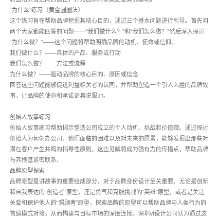
“为什么”练习（黄金圆圈法）
这个练习旨在帮助品牌挖掘其核心目的，通过三个基本问题进行引导。首先问
两个大家都能回答的问题——“我们做什么？”和“我们怎么做？”然后深入探讨
“为什么做？”——这个问题将帮助明确品牌的动机、使命或信仰。
我们做什么？——具体的产品、服务或行动
我们怎么做？——方法或流程
为什么做？——驱动品牌的核心目的、原因或信念
回答这些问题能够促进利益相关者的认同，并帮助塑造一个引人入胜的品牌故
事，让品牌的使命和承诺更具说服力。
创始人故事练习
创始人故事练习帮助揭示塑造公司成立的个人动机、挑战和价值观。通过探讨
创始人为何创办公司、他们面临的困难以及对未来的愿景，能够发掘出那些对
潜在客户产生共鸣的指导性原则。这些见解将成为强有力的传播点，帮助品牌
与其根基紧密联系。
品牌原型探索
品牌原型是讲故事的重要组成部分，对于品牌身份设计至关重要。无论是创新
和自我表达的“创造者”原型，还是勇气和克服挑战的“英雄”原型，或者是关注
关爱和保护他人的“照顾者”原型，探索品牌的原型可以帮助品牌与人类行为的
普遍模式对接，从而构建与目标市场的深度连接。深圳vi设计公司认为通过这