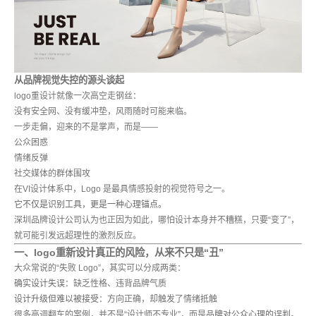
从品牌视觉失控的源头谈起
logo重设计就像一次高空走钢丝：
没有安全网、没有缓冲垫，风雨随时可能来临。
一步走偏，迎来的不是掌声，而是——
公众困惑
情绪反弹
社交媒体的群体围攻
在VI设计体系中，Logo 是最具情感投射的视觉符号之一。
它不仅是识别工具，更是一种心理锚点。
深圳品牌设计公司认为也正因为如此，哪怕设计本身并不糟糕，只要“变了”，
就可能引发远超理性的激烈反应。
一、logo重新设计真正的风险，从来不只是“丑”
大众常说的“失败 Logo”，其实可以分成两类：
确实设计失误
：缺乏性格、违背品牌气质
设计升级但难以被接受
：方向正确，却触发了情绪抵触
很多高调翻车的案例，并不是“设计师不专业”，而是
品牌对公众心理的误判
。