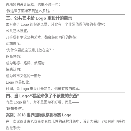
再精妙的设计阐释，也抵不过一句：
“我这辈子都赚不到这么多钱。”
三、公共艺术给 Logo 重设计的启示
面对高价 Logo 的舆论风暴，其实有一个非常值得借鉴的参照物：
公共艺术装置。
几乎所有争议公共艺术，都会经历同样的路径：
初期排斥
：
“为什么要把这玩意儿放在这？”
逐渐熟悉
：
成为地标、路标、参照物
情感认同
：
成为城市文化的一部分
Logo 也是如此。
时间，是 Logo 重设计最昂贵、也最有效的成本。
四、当 Logo“看起来像了不该像的东西”
有些 Logo 翻车，并不是因为不好看，而是——
“联想失控”。
案例：2018 世界国际象棋锦标赛 Logo
在一次试图让古老赛事更具娱乐性的品牌升级中，设计方采用了极具前卫感的
视觉系统：