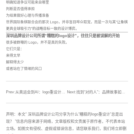
明确知道争议可能来自哪里
判断是否值得承担
为结果做好心理与传播准备
世界国际象棋联合会的那次 Logo，并非盲目哗众取宠，而是一次
与其“让象棋
更具全球吸引力”的战略目标一致的设计博弈
。
深圳品牌设计公司所谓“糟糕的logo设计”，往往只是被误解的开始
很多被群嘲的 Logo，并不是真的失败。
它们只是：
来得太早
解释得太少
或者站在了情绪的风口
Prev:从奥运会到AI：logo重设计真正该学会的三件事
Next:找到“对的人”：品牌故事如何通过VI精准连接目标受众
声明：本文“ 深圳品牌设计公司分享为什么“糟糕的logo重设计”总是出
现？ ”信息内容来源于网络，文章版权和文责属于原作者，不代表本站
立场。如图文有侵权、虚假或错误信息，请您联系我们，我们将立即删