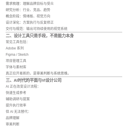
需求梳理
：理解品牌目标与受众
研究分析
：行业、竞品、趋势
概念阶段
：情绪板、视觉方向
设计深化
：方案执行与反复修正
交付与规范
：输出可持续使用的视觉系统
二、设计工具只是手段，不是能力本身
常见工具包括：
Adobe 系列
Figma / Sketch
项目管理工具
字体与素材库
真正拉开差距的，是
审美判断与系统思维
。
三、AI时代的平面与VI设计公司
AI 正在改变设计流程：
快速生成参考
辅助调研与提案
提升执行效率
但 AI 无法替代：
品牌理解
审美判断