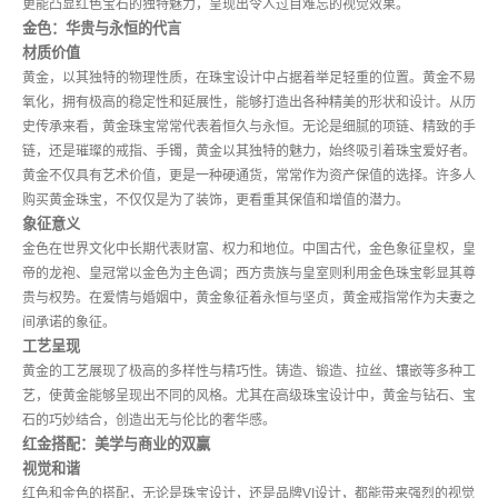
更能凸显红色宝石的独特魅力，呈现出令人过目难忘的视觉效果。
金色：华贵与永恒的代言
材质价值
黄金，以其独特的物理性质，在珠宝设计中占据着举足轻重的位置。黄金不易
氧化，拥有极高的稳定性和延展性，能够打造出各种精美的形状和设计。从历
史传承来看，黄金珠宝常常代表着恒久与永恒。无论是细腻的项链、精致的手
链，还是璀璨的戒指、手镯，黄金以其独特的魅力，始终吸引着珠宝爱好者。
黄金不仅具有艺术价值，更是一种硬通货，常常作为资产保值的选择。许多人
购买黄金珠宝，不仅仅是为了装饰，更看重其保值和增值的潜力。
象征意义
金色在世界文化中长期代表财富、权力和地位。中国古代，金色象征皇权，皇
帝的龙袍、皇冠常以金色为主色调；西方贵族与皇室则利用金色珠宝彰显其尊
贵与权势。在爱情与婚姻中，黄金象征着永恒与坚贞，黄金戒指常作为夫妻之
间承诺的象征。
工艺呈现
黄金的工艺展现了极高的多样性与精巧性。铸造、锻造、拉丝、镶嵌等多种工
艺，使黄金能够呈现出不同的风格。尤其在高级珠宝设计中，黄金与钻石、宝
石的巧妙结合，创造出无与伦比的奢华感。
红金搭配：美学与商业的双赢
视觉和谐
红色和金色的搭配，无论是珠宝设计，还是品牌VI设计，都能带来强烈的视觉