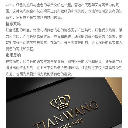
冲击。红色的热烈与金色的华贵交织在一起，营造出既奢华又充满活力的氛
围。这种色彩组合不仅在视觉上具有独特的和谐美感，也能够吸引消费者的注
意力，使其成为珠宝市场的热门选择。
情感共鸣
红金搭配的珠宝，常常与消费者内心的情感需求产生共鸣。红色代表热情、活
力和吉庆，而金色则象征财富、尊贵和荣耀。珠宝的佩戴不仅是为了装饰，更
是对美好生活的向往与追求。在婚礼、节日等重要时刻，红金配色的珠宝成为
情感的寄托和象征。
市场反响
在市场中，红金色的珠宝常常备受青睐，拥有很高的人气和销量。许多珠宝品
牌推出的红金系列，在上市不久后便会迅速热销。红金珠宝不仅因其美观受到
欢迎，也因为其投资潜力受到消费者的喜爱。