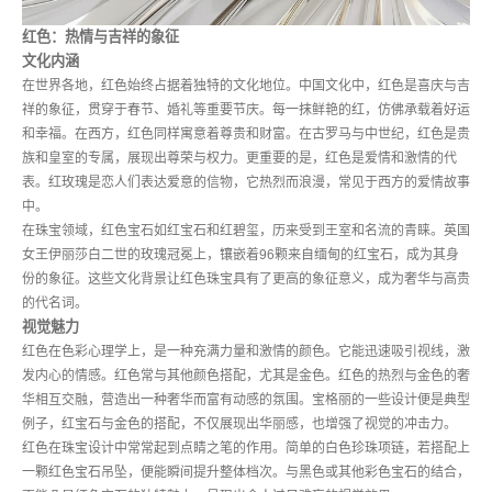
红色：热情与吉祥的象征
文化内涵
在世界各地，红色始终占据着独特的文化地位。中国文化中，红色是喜庆与吉
祥的象征，贯穿于春节、婚礼等重要节庆。每一抹鲜艳的红，仿佛承载着好运
和幸福。在西方，红色同样寓意着尊贵和财富。在古罗马与中世纪，红色是贵
族和皇室的专属，展现出尊荣与权力。更重要的是，红色是爱情和激情的代
表。红玫瑰是恋人们表达爱意的信物，它热烈而浪漫，常见于西方的爱情故事
中。
在珠宝领域，红色宝石如红宝石和红碧玺，历来受到王室和名流的青睐。英国
女王伊丽莎白二世的玫瑰冠冕上，镶嵌着96颗来自缅甸的红宝石，成为其身
份的象征。这些文化背景让红色珠宝具有了更高的象征意义，成为奢华与高贵
的代名词。
视觉魅力
红色在色彩心理学上，是一种充满力量和激情的颜色。它能迅速吸引视线，激
发内心的情感。红色常与其他颜色搭配，尤其是金色。红色的热烈与金色的奢
华相互交融，营造出一种奢华而富有动感的氛围。宝格丽的一些设计便是典型
例子，红宝石与金色的搭配，不仅展现出华丽感，也增强了视觉的冲击力。
红色在珠宝设计中常常起到点睛之笔的作用。简单的白色珍珠项链，若搭配上
一颗红色宝石吊坠，便能瞬间提升整体档次。与黑色或其他彩色宝石的结合，