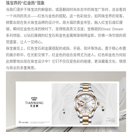
珠宝界的“红金热”现象
当我们漫步于珠宝店的橱窗前，或是翻阅时尚杂志中的珠宝广告时，总会看到
一个共同的亮点——红色与金色的搭配。这一色彩组合，如同珠宝界的常客，
频繁出现在各大珠宝品牌的设计中。周大福的黄金吊坠，融入红宝石或红珊
瑚，瞬间在金色光泽的映衬下，显得既高贵又活泼；宝格丽的Divas’ Dream
系列项链，以钻石簇拥的红宝石和金色金属框架相得益彰，仿佛一场华丽的视
觉盛宴，让人一见倾心。
珠宝展览上，红色宝石和金属搭配的戒指、手链、耳环等饰品，置于精心布置
的展示柜中，在光影交错下，红金色的组合显得尤为迷人。红色和金色为何如
此频繁地出现在珠宝设计中？它们不仅仅是色彩的碰撞，更深藏着文化、情感
与商业的多重寓意。