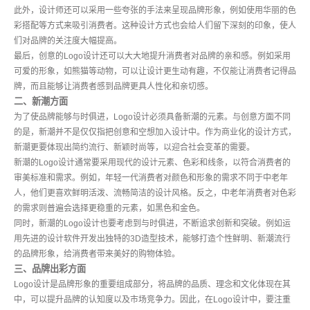
此外，设计师还可以采用一些夸张的手法来呈现品牌形象，例如使用华丽的色
彩搭配等方式来吸引消费者。这种设计方式也会给人们留下深刻的印象，使人
们对品牌的关注度大幅提高。
最后，创意的Logo设计还可以大大地提升消费者对品牌的亲和感。例如采用
可爱的形象，如熊猫等动物，可以让设计更生动有趣，不仅能让消费者记得品
牌，而且能够让消费者感到品牌更具人性化和亲切感。
二、新潮方面
为了使品牌能够与时俱进，Logo设计必须具备新潮的元素。与创意方面不同
的是，新潮并不是仅仅指把创意和空想加入设计中。作为商业化的设计方式，
新潮更要体现出简约流行、新颖时尚等，以迎合社会变革的需要。
新潮的Logo设计通常要采用现代的设计元素、色彩和线条，以符合消费者的
审美标准和需求。例如，年轻一代消费者对颜色和形象的需求不同于中老年
人，他们更喜欢鲜明活泼、流畅简洁的设计风格。反之，中老年消费者对色彩
的需求则普遍会选择更稳重的元素，如黑色和金色。
同时，新潮的Logo设计也要考虑到与时俱进，不断追求创新和突破。例如运
用先进的设计软件开发出独特的3D造型技术，能够打造个性鲜明、新潮流行
的品牌形象，给消费者带来美好的购物体验。
三、品牌出彩方面
Logo设计是品牌形象的重要组成部分，将品牌的品质、理念和文化体现在其
中，可以提升品牌的认知度以及市场竞争力。因此，在Logo设计中，要注重