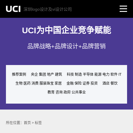
深圳logo设计及vi设计公司
UCI为中国企业竞争赋能
品牌战略+品牌设计+品牌营销
推荐案例
央企 集团 地产 建筑
科技 制造 半导体 能源 电力 软件 IT
生物 医药 消费 服装珠宝 家居
金融 保险 证券 投资
酒店 餐饮
教育 咨询 政府 公共事业
所在位置：
首页
>
标签