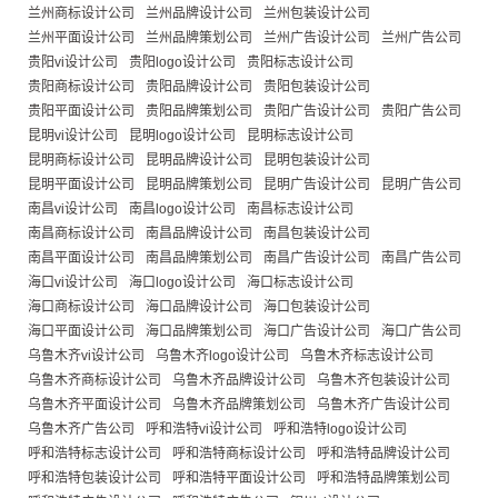
兰州商标设计公司
兰州品牌设计公司
兰州包装设计公司
兰州平面设计公司
兰州品牌策划公司
兰州广告设计公司
兰州广告公司
贵阳vi设计公司
贵阳logo设计公司
贵阳标志设计公司
贵阳商标设计公司
贵阳品牌设计公司
贵阳包装设计公司
贵阳平面设计公司
贵阳品牌策划公司
贵阳广告设计公司
贵阳广告公司
昆明vi设计公司
昆明logo设计公司
昆明标志设计公司
昆明商标设计公司
昆明品牌设计公司
昆明包装设计公司
昆明平面设计公司
昆明品牌策划公司
昆明广告设计公司
昆明广告公司
南昌vi设计公司
南昌logo设计公司
南昌标志设计公司
南昌商标设计公司
南昌品牌设计公司
南昌包装设计公司
南昌平面设计公司
南昌品牌策划公司
南昌广告设计公司
南昌广告公司
海口vi设计公司
海口logo设计公司
海口标志设计公司
海口商标设计公司
海口品牌设计公司
海口包装设计公司
海口平面设计公司
海口品牌策划公司
海口广告设计公司
海口广告公司
乌鲁木齐vi设计公司
乌鲁木齐logo设计公司
乌鲁木齐标志设计公司
乌鲁木齐商标设计公司
乌鲁木齐品牌设计公司
乌鲁木齐包装设计公司
乌鲁木齐平面设计公司
乌鲁木齐品牌策划公司
乌鲁木齐广告设计公司
乌鲁木齐广告公司
呼和浩特vi设计公司
呼和浩特logo设计公司
呼和浩特标志设计公司
呼和浩特商标设计公司
呼和浩特品牌设计公司
呼和浩特包装设计公司
呼和浩特平面设计公司
呼和浩特品牌策划公司