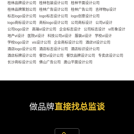
桂林品牌设计公司
桂林包装设计公司
桂林平面设计公司
桂林品牌策划公司
桂林广告设计公司
桂林广告公司
吉祥物ip设计
标志logo设计公司
logo标志设计公司
logo创意设计公司
logo商标设计公司
商标logo设计公司
公司商标设计
公司vi设计
公司logo设计
高端vi设计公司
企业标志设计
公司标志设计
vi形象设计
地产vi设计
医院vi设计
科技公司vi设计
服装vi设计
学校vi设计
学校logo设计
vis设计公司
企业商标设计公司
酒店VI设计公司
酒店logo设计公司
酒店标志设计公司
酒店标识设计公司
酒店标牌设计公司
餐饮vi设计公司
餐饮品牌设计公司
专卖店设计公司
长沙商标设计公司
佛山广告公司
唐山平面设计公司
做品牌
直接找总监谈