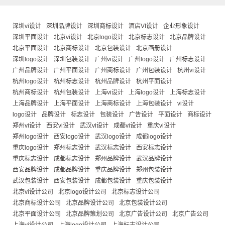
深圳vi设计
深圳品牌设计
深圳商标设计
酒店VI设计
企业形象设计
深圳平面设计
北京vi设计
北京logo设计
北京标志设计
北京品牌设计
北京平面设计
北京商标设计
北京包装设计
北京画册设计
深圳logo设计
深圳包装设计
广州vi设计
广州logo设计
广州标志设计
广州品牌设计
广州平面设计
广州商标设计
广州包装设计
杭州vi设计
杭州logo设计
杭州标志设计
杭州品牌设计
杭州平面设计
杭州商标设计
杭州包装设计
上海vi设计
上海logo设计
上海标志设计
上海品牌设计
上海平面设计
上海商标设计
上海包装设计
vi设计
logo设计
品牌设计
标志设计
包装设计
广告设计
平面设计
商标设计
郑州vi设计
西安vi设计
武汉vi设计
成都vi设计
重庆vi设计
郑州logo设计
西安logo设计
武汉logo设计
成都logo设计
重庆logo设计
郑州标志设计
武汉标志设计
西安标志设计
重庆标志设计
成都标志设计
郑州品牌设计
武汉品牌设计
西安品牌设计
成都品牌设计
重庆品牌设计
郑州包装设计
武汉包装设计
西安包装设计
成都包装设计
重庆包装设计
北京vi设计公司
北京logo设计公司
北京标志设计公司
北京商标设计公司
北京品牌设计公司
北京包装设计公司
北京平面设计公司
北京品牌策划公司
北京广告设计公司
北京广告公司