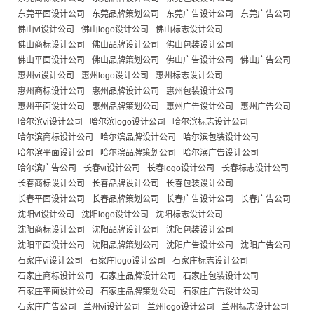
东莞平面设计公司
东莞品牌策划公司
东莞广告设计公司
东莞广告公司
佛山vi设计公司
佛山logo设计公司
佛山标志设计公司
佛山商标设计公司
佛山品牌设计公司
佛山包装设计公司
佛山平面设计公司
佛山品牌策划公司
佛山广告设计公司
佛山广告公司
惠州vi设计公司
惠州logo设计公司
惠州标志设计公司
惠州商标设计公司
惠州品牌设计公司
惠州包装设计公司
惠州平面设计公司
惠州品牌策划公司
惠州广告设计公司
惠州广告公司
哈尔滨vi设计公司
哈尔滨logo设计公司
哈尔滨标志设计公司
哈尔滨商标设计公司
哈尔滨品牌设计公司
哈尔滨包装设计公司
哈尔滨平面设计公司
哈尔滨品牌策划公司
哈尔滨广告设计公司
哈尔滨广告公司
长春vi设计公司
长春logo设计公司
长春标志设计公司
长春商标设计公司
长春品牌设计公司
长春包装设计公司
长春平面设计公司
长春品牌策划公司
长春广告设计公司
长春广告公司
沈阳vi设计公司
沈阳logo设计公司
沈阳标志设计公司
沈阳商标设计公司
沈阳品牌设计公司
沈阳包装设计公司
沈阳平面设计公司
沈阳品牌策划公司
沈阳广告设计公司
沈阳广告公司
石家庄vi设计公司
石家庄logo设计公司
石家庄标志设计公司
石家庄商标设计公司
石家庄品牌设计公司
石家庄包装设计公司
石家庄平面设计公司
石家庄品牌策划公司
石家庄广告设计公司
石家庄广告公司
兰州vi设计公司
兰州logo设计公司
兰州标志设计公司