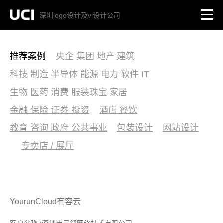
深圳logo设计及vi设计公司
推荐案例
央企 集团 地产 建筑
科技 制造 半导体 能源 电力 软件 IT
生物 医药 消费 服装珠宝 家居
金融 保险 证券 投资
酒店 餐饮
教育 咨询 政府 公共事业
包装设计
网站设计
专卖店 / 展厅
YourunCloud有容云